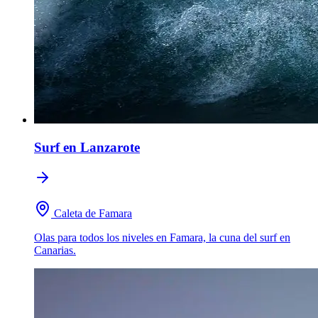
Surf
en Lanzarote
Caleta de Famara
Olas para todos los niveles en Famara, la cuna del surf en
Canarias.