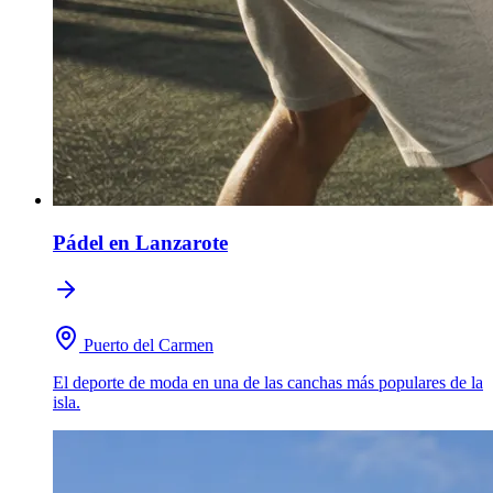
Pádel
en Lanzarote
Puerto del Carmen
El deporte de moda en una de las canchas más populares de la
isla.