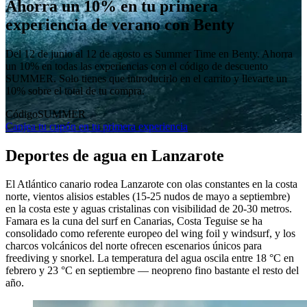
Ahorra un 10% en tu primera
experiencia de verano con Benty
Del 12 de junio al 12 de agosto es Summer Time en Benty. Ahorra
un 10% en todas las experiencias con el código de descuento
SUMMER. Solo tienes que introducirlo en el carrito y llevarte un
10% sobre el total de tu compra.
Código
SUMMER
Canjea tu cupón en tu primera experiencia
Deportes de agua en Lanzarote
El Atlántico canario rodea Lanzarote con olas constantes en la costa
norte, vientos alisios estables (15-25 nudos de mayo a septiembre)
en la costa este y aguas cristalinas con visibilidad de 20-30 metros.
Famara es la cuna del surf en Canarias, Costa Teguise se ha
consolidado como referente europeo del wing foil y windsurf, y los
charcos volcánicos del norte ofrecen escenarios únicos para
freediving y snorkel. La temperatura del agua oscila entre 18 °C en
febrero y 23 °C en septiembre — neopreno fino bastante el resto del
año.