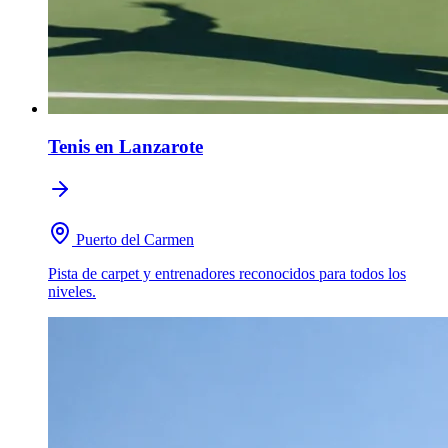
Tenis
en Lanzarote
Puerto del Carmen
Pista de carpet y entrenadores reconocidos para todos los
niveles.