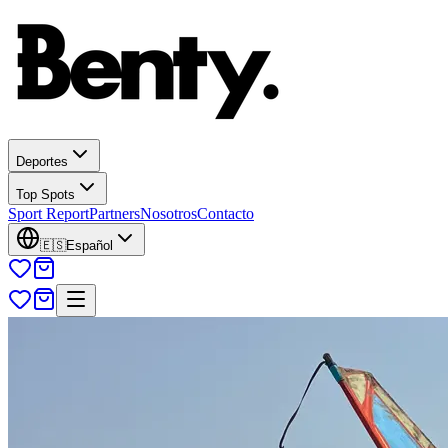
Deportes
Top Spots
Sport Report
Partners
Nosotros
Contacto
🇪🇸
Español