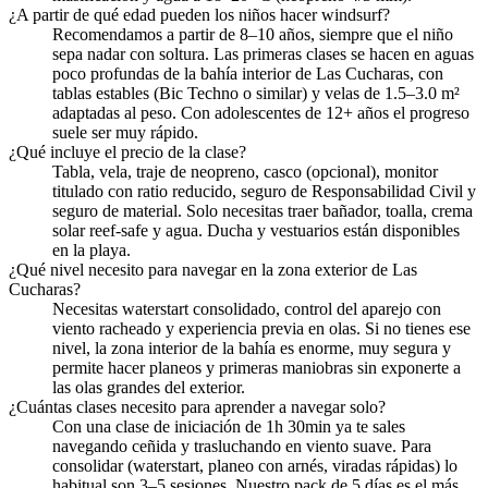
¿A partir de qué edad pueden los niños hacer windsurf?
Recomendamos a partir de 8–10 años, siempre que el niño
sepa nadar con soltura. Las primeras clases se hacen en aguas
poco profundas de la bahía interior de Las Cucharas, con
tablas estables (Bic Techno o similar) y velas de 1.5–3.0 m²
adaptadas al peso. Con adolescentes de 12+ años el progreso
suele ser muy rápido.
¿Qué incluye el precio de la clase?
Tabla, vela, traje de neopreno, casco (opcional), monitor
titulado con ratio reducido, seguro de Responsabilidad Civil y
seguro de material. Solo necesitas traer bañador, toalla, crema
solar reef-safe y agua. Ducha y vestuarios están disponibles
en la playa.
¿Qué nivel necesito para navegar en la zona exterior de Las
Cucharas?
Necesitas waterstart consolidado, control del aparejo con
viento racheado y experiencia previa en olas. Si no tienes ese
nivel, la zona interior de la bahía es enorme, muy segura y
permite hacer planeos y primeras maniobras sin exponerte a
las olas grandes del exterior.
¿Cuántas clases necesito para aprender a navegar solo?
Con una clase de iniciación de 1h 30min ya te sales
navegando ceñida y trasluchando en viento suave. Para
consolidar (waterstart, planeo con arnés, viradas rápidas) lo
habitual son 3–5 sesiones. Nuestro pack de 5 días es el más