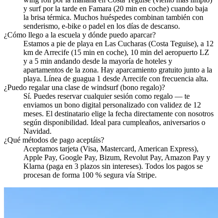
y surf por la tarde en Famara (20 min en coche) cuando baja
la brisa térmica. Muchos huéspedes combinan también con
senderismo, e-bike o padel en los días de descanso.
¿Cómo llego a la escuela y dónde puedo aparcar?
Estamos a pie de playa en Las Cucharas (Costa Teguise), a 12
km de Arrecife (15 min en coche), 10 min del aeropuerto LZ
y a 5 min andando desde la mayoría de hoteles y
apartamentos de la zona. Hay aparcamiento gratuito junto a la
playa. Línea de guagua 1 desde Arrecife con frecuencia alta.
¿Puedo regalar una clase de windsurf (bono regalo)?
Sí. Puedes reservar cualquier sesión como regalo — te
enviamos un bono digital personalizado con validez de 12
meses. El destinatario elige la fecha directamente con nosotros
según disponibilidad. Ideal para cumpleaños, aniversarios o
Navidad.
¿Qué métodos de pago aceptáis?
Aceptamos tarjeta (Visa, Mastercard, American Express),
Apple Pay, Google Pay, Bizum, Revolut Pay, Amazon Pay y
Klarna (paga en 3 plazos sin intereses). Todos los pagos se
procesan de forma 100 % segura vía Stripe.