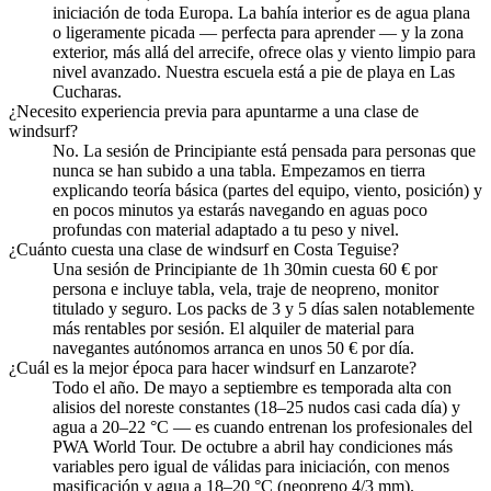
iniciación de toda Europa. La bahía interior es de agua plana
o ligeramente picada — perfecta para aprender — y la zona
exterior, más allá del arrecife, ofrece olas y viento limpio para
nivel avanzado. Nuestra escuela está a pie de playa en Las
Cucharas.
¿Necesito experiencia previa para apuntarme a una clase de
windsurf?
No. La sesión de Principiante está pensada para personas que
nunca se han subido a una tabla. Empezamos en tierra
explicando teoría básica (partes del equipo, viento, posición) y
en pocos minutos ya estarás navegando en aguas poco
profundas con material adaptado a tu peso y nivel.
¿Cuánto cuesta una clase de windsurf en Costa Teguise?
Una sesión de Principiante de 1h 30min cuesta 60 € por
persona e incluye tabla, vela, traje de neopreno, monitor
titulado y seguro. Los packs de 3 y 5 días salen notablemente
más rentables por sesión. El alquiler de material para
navegantes autónomos arranca en unos 50 € por día.
¿Cuál es la mejor época para hacer windsurf en Lanzarote?
Todo el año. De mayo a septiembre es temporada alta con
alisios del noreste constantes (18–25 nudos casi cada día) y
agua a 20–22 °C — es cuando entrenan los profesionales del
PWA World Tour. De octubre a abril hay condiciones más
variables pero igual de válidas para iniciación, con menos
masificación y agua a 18–20 °C (neopreno 4/3 mm).