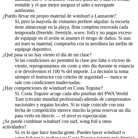
rentable y el que mejor asegura el salto a navegante
autónomo.
¿Puedo llevar mi propio material de windsurf a Lanzarote?
Sí, pero la mayoría de visitantes prefiere alquilar: la escuela
tiene almacenaje en la playa, flota completa renovada cada
temporada (freeride, freestyle, wave, foil) y no pagas exceso
de equipaje en el avión ni asumes el riesgo de daños. Si aun
así traes tu material, comprueba con tu aerolínea las tarifas de
equipaje deportivo.
¿Qué pasa si no hay viento el día de mi clase?
Si las condiciones no permiten la clase por falta o exceso de
viento, reprogramamos sin coste a otro día durante tu estancia
o te devolvemos el 100 % del importe. La decisión la toma
siempre el instructor con criterio de seguridad — nunca se
sale con condiciones inadecuadas.
¿Hay competiciones de windsurf en Costa Teguise?
Sí. Costa Teguise acoge cada año pruebas del PWA World
Tour (circuito mundial profesional) además de campeonatos
nacionales y regatas locales. Si tu viaje coincide con una
fecha de competición merece mucho la pena reservar un día
para verlo en directo — el nivel es espectacular.
¿Se puede combinar windsurf con surf, wing foil u otras
actividades?
Sí, es lo que hace mucha gente. Puedes hacer windsurf o
wing foil por la mañana en Costa Teguise (viento más limpio)