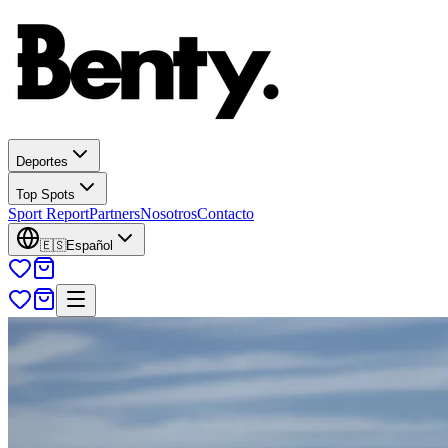
Deportes
Top Spots
Sport Report
Partners
Nosotros
Contacto
🇪🇸
Español