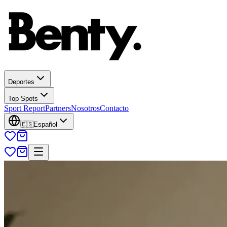
Deportes
Top Spots
Sport Report
Partners
Nosotros
Contacto
🇪🇸
Español