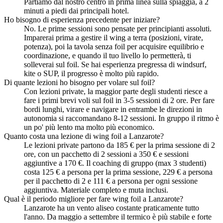
Partiamo dal nostro centro in prima linea sulla spiaggia, a 2
minuti a piedi dai principali hotel.
Ho bisogno di esperienza precedente per iniziare?
No. Le prime sessioni sono pensate per principianti assoluti.
Imparerai prima a gestire il wing a terra (posizioni, virate,
potenza), poi la tavola senza foil per acquisire equilibrio e
coordinazione, e quando il tuo livello lo permetterà, ti
solleverai sul foil. Se hai esperienza pregressa di windsurf,
kite o SUP, il progresso è molto più rapido.
Di quante lezioni ho bisogno per volare sul foil?
Con lezioni private, la maggior parte degli studenti riesce a
fare i primi brevi voli sul foil in 3-5 sessioni di 2 ore. Per fare
bordi lunghi, virare e navigare in entrambe le direzioni in
autonomia si raccomandano 8-12 sessioni. In gruppo il ritmo è
un po' più lento ma molto più economico.
Quanto costa una lezione di wing foil a Lanzarote?
Le lezioni private partono da 185 € per la prima sessione di 2
ore, con un pacchetto di 2 sessioni a 350 € e sessioni
aggiuntive a 170 €. Il coaching di gruppo (max 3 studenti)
costa 125 € a persona per la prima sessione, 229 € a persona
per il pacchetto di 2 e 111 € a persona per ogni sessione
aggiuntiva. Materiale completo e muta inclusi.
Qual è il periodo migliore per fare wing foil a Lanzarote?
Lanzarote ha un vento aliseo costante praticamente tutto
l'anno. Da maggio a settembre il termico è più stabile e forte