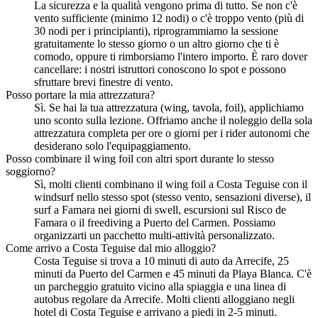
La sicurezza e la qualità vengono prima di tutto. Se non c'è
vento sufficiente (minimo 12 nodi) o c'è troppo vento (più di
30 nodi per i principianti), riprogrammiamo la sessione
gratuitamente lo stesso giorno o un altro giorno che ti è
comodo, oppure ti rimborsiamo l'intero importo. È raro dover
cancellare: i nostri istruttori conoscono lo spot e possono
sfruttare brevi finestre di vento.
Posso portare la mia attrezzatura?
Sì. Se hai la tua attrezzatura (wing, tavola, foil), applichiamo
uno sconto sulla lezione. Offriamo anche il noleggio della sola
attrezzatura completa per ore o giorni per i rider autonomi che
desiderano solo l'equipaggiamento.
Posso combinare il wing foil con altri sport durante lo stesso
soggiorno?
Sì, molti clienti combinano il wing foil a Costa Teguise con il
windsurf nello stesso spot (stesso vento, sensazioni diverse), il
surf a Famara nei giorni di swell, escursioni sul Risco de
Famara o il freediving a Puerto del Carmen. Possiamo
organizzarti un pacchetto multi-attività personalizzato.
Come arrivo a Costa Teguise dal mio alloggio?
Costa Teguise si trova a 10 minuti di auto da Arrecife, 25
minuti da Puerto del Carmen e 45 minuti da Playa Blanca. C'è
un parcheggio gratuito vicino alla spiaggia e una linea di
autobus regolare da Arrecife. Molti clienti alloggiano negli
hotel di Costa Teguise e arrivano a piedi in 2-5 minuti.