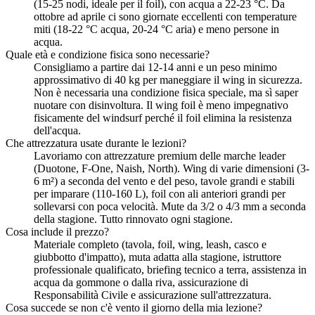
(15-25 nodi, ideale per il foil), con acqua a 22-23 °C. Da
ottobre ad aprile ci sono giornate eccellenti con temperature
miti (18-22 °C acqua, 20-24 °C aria) e meno persone in
acqua.
Quale età e condizione fisica sono necessarie?
Consigliamo a partire dai 12-14 anni e un peso minimo
approssimativo di 40 kg per maneggiare il wing in sicurezza.
Non è necessaria una condizione fisica speciale, ma sì saper
nuotare con disinvoltura. Il wing foil è meno impegnativo
fisicamente del windsurf perché il foil elimina la resistenza
dell'acqua.
Che attrezzatura usate durante le lezioni?
Lavoriamo con attrezzature premium delle marche leader
(Duotone, F-One, Naish, North). Wing di varie dimensioni (3-
6 m²) a seconda del vento e del peso, tavole grandi e stabili
per imparare (110-160 L), foil con ali anteriori grandi per
sollevarsi con poca velocità. Mute da 3/2 o 4/3 mm a seconda
della stagione. Tutto rinnovato ogni stagione.
Cosa include il prezzo?
Materiale completo (tavola, foil, wing, leash, casco e
giubbotto d'impatto), muta adatta alla stagione, istruttore
professionale qualificato, briefing tecnico a terra, assistenza in
acqua da gommone o dalla riva, assicurazione di
Responsabilità Civile e assicurazione sull'attrezzatura.
Cosa succede se non c'è vento il giorno della mia lezione?