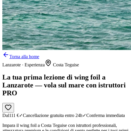
Torna alla home
Lanzarote
·
Esperienza
Costa Teguise
La tua prima lezione di wing foil a
Lanzarote — vola sul mare con istruttori
PRO
Dal
111
€
✓
Cancellazione gratuita entro 24h
✓
Conferma immediata
Impara il wing foil a Costa Teguise con istruttori professionali,
attrezzatura premium e le condizioni di vento perfette per i tuoi primi