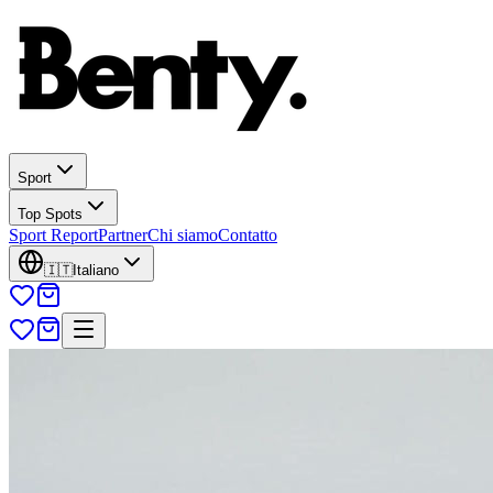
Sport
Top Spots
Sport Report
Partner
Chi siamo
Contatto
🇮🇹
Italiano