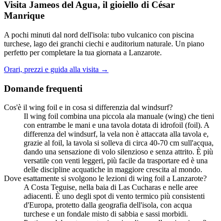
Visita Jameos del Agua, il gioiello di César
Manrique
A pochi minuti dal nord dell'isola: tubo vulcanico con piscina
turchese, lago dei granchi ciechi e auditorium naturale. Un piano
perfetto per completare la tua giornata a Lanzarote.
Orari, prezzi e guida alla visita
→
Domande frequenti
Cos'è il wing foil e in cosa si differenzia dal windsurf?
Il wing foil combina una piccola ala manuale (wing) che tieni
con entrambe le mani e una tavola dotata di idrofoil (foil). A
differenza del windsurf, la vela non è attaccata alla tavola e,
grazie al foil, la tavola si solleva di circa 40-70 cm sull'acqua,
dando una sensazione di volo silenzioso e senza attrito. È più
versatile con venti leggeri, più facile da trasportare ed è una
delle discipline acquatiche in maggiore crescita al mondo.
Dove esattamente si svolgono le lezioni di wing foil a Lanzarote?
A Costa Teguise, nella baia di Las Cucharas e nelle aree
adiacenti. È uno degli spot di vento termico più consistenti
d'Europa, protetto dalla geografia dell'isola, con acqua
turchese e un fondale misto di sabbia e sassi morbidi.