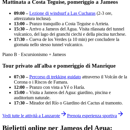
Mattinata a Costa Teguise, pomeriggio a Jameos
09:00 –
Lezione di windsurf a Las Cucharas
(2-3 ore,
attrezzatura inclusa).
13:00 –
Pranzo tranquillo a Costa Teguise o Arrieta.
15:30 –
Arrivo a Jameos del Agua. Visita rilassata del tunnel
vulcanico, del lago dei granchi ciechi e della piscina turchese.
17:30 –
Cueva de los Verdes (a 10 min) per concludere la
giornata nello stesso tunnel vulcanico.
Piano B · Escursionismo + Jameos
Tour privato all'alba e pomeriggio di Manrique
07:30 –
Percorso di trekking guidato
attraverso il Volcán de la
Corona o i Riscos de Famara.
12:00 –
Pranzo con vista a Yé o Haría.
15:00 –
Visita a Jameos del Agua: giardino, piscina e
auditorium naturale.
17:30 –
Mirador del Río o Giardino dei Cactus al tramonto.
Vedi tutte le attività a Lanzarote
Prenota esperienza sportiva
Biglietti online per Jameos del Agua: