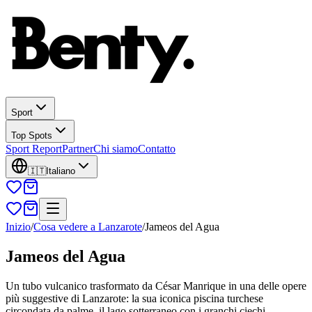
Sport
Top Spots
Sport Report
Partner
Chi siamo
Contatto
🇮🇹
Italiano
Inizio
/
Cosa vedere a Lanzarote
/
Jameos del Agua
Jameos del Agua
Un tubo vulcanico trasformato da César Manrique in una delle opere
più suggestive di Lanzarote: la sua iconica piscina turchese
circondata da palme, il lago sotterraneo con i granchi ciechi