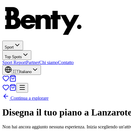
Sport
Top Spots
Sport Report
Partner
Chi siamo
Contatto
🇮🇹
Italiano
Continua a esplorare
Disegna il tuo piano a Lanzarot
Non hai ancora aggiunto nessuna esperienza. Inizia scegliendo un'attiv