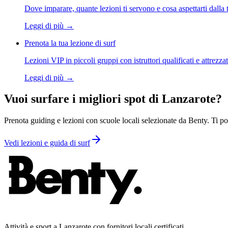
Dove imparare, quante lezioni ti servono e cosa aspettarti dalla 
Leggi di più
→
Prenota la tua lezione di surf
Lezioni VIP in piccoli gruppi con istruttori qualificati e attrezza
Leggi di più
→
Vuoi surfare i migliori spot di Lanzarote?
Prenota guiding e lezioni con scuole locali selezionate da Benty. Ti por
Vedi lezioni e guida di surf
Attività e sport a Lanzarote con fornitori locali certificati.