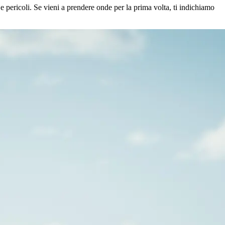
 e pericoli. Se vieni a prendere onde per la prima volta, ti indichiamo