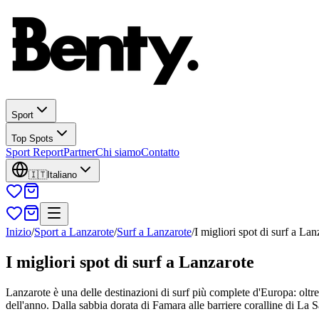
Sport
Top Spots
Sport Report
Partner
Chi siamo
Contatto
🇮🇹
Italiano
Inizio
/
Sport a Lanzarote
/
Surf a Lanzarote
/
I migliori spot di surf a Lan
I migliori spot di surf a Lanzarote
Lanzarote è una delle destinazioni di surf più complete d'Europa: oltre
dell'anno. Dalla sabbia dorata di Famara alle barriere coralline di La San