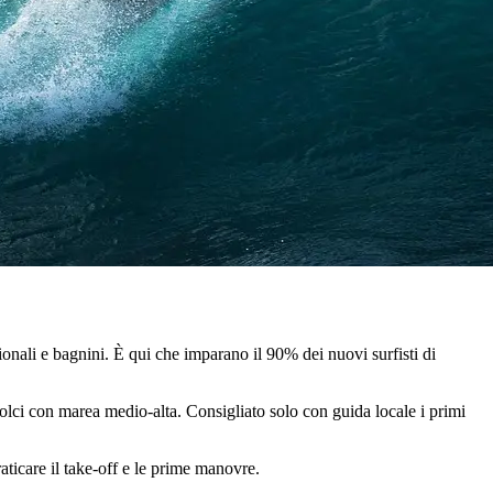
onali e bagnini. È qui che imparano il 90% dei nuovi surfisti di
lci con marea medio-alta. Consigliato solo con guida locale i primi
aticare il take-off e le prime manovre.