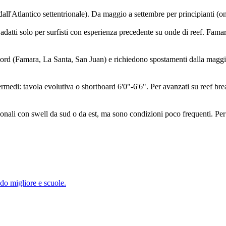
 dall'Atlantico settentrionale). Da maggio a settembre per principianti (o
datti solo per surfisti con esperienza precedente su onde di reef. Fama
nord (Famara, La Santa, San Juan) e richiedono spostamenti dalla maggio
ntermedi: tavola evolutiva o shortboard 6'0"-6'6". Per avanzati su reef br
ali con swell da sud o da est, ma sono condizioni poco frequenti. Per f
do migliore e scuole.