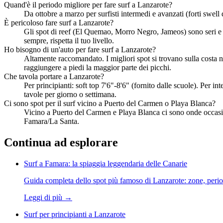
Quand'è il periodo migliore per fare surf a Lanzarote?
Da ottobre a marzo per surfisti intermedi e avanzati (forti swell
È pericoloso fare surf a Lanzarote?
Gli spot di reef (El Quemao, Morro Negro, Jameos) sono seri e a
sempre, rispetta il tuo livello.
Ho bisogno di un'auto per fare surf a Lanzarote?
Altamente raccomandato. I migliori spot si trovano sulla costa 
raggiungere a piedi la maggior parte dei picchi.
Che tavola portare a Lanzarote?
Per principianti: soft top 7'6"-8'6" (fornito dalle scuole). Per i
tavole per giorno o settimana.
Ci sono spot per il surf vicino a Puerto del Carmen o Playa Blanca?
Vicino a Puerto del Carmen e Playa Blanca ci sono onde occasion
Famara/La Santa.
Continua ad esplorare
Surf a Famara: la spiaggia leggendaria delle Canarie
Guida completa dello spot più famoso di Lanzarote: zone, perio
Leggi di più
→
Surf per principianti a Lanzarote