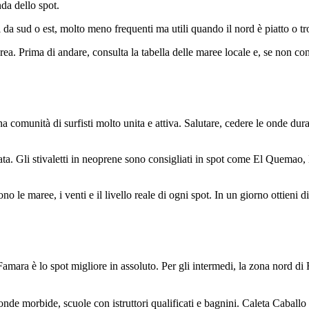
da dello spot.
da sud o est, molto meno frequenti ma utili quando il nord è piatto o t
area. Prima di andare, consulta la tabella delle maree locale e, se non 
 comunità di surfisti molto unita e attiva. Salutare, cedere le onde dura
ffilata. Gli stivaletti in neoprene sono consigliati in spot come El Quem
o le maree, i venti e il livello reale di ogni spot. In un giorno ottieni 
i Famara è lo spot migliore in assoluto. Per gli intermedi, la zona nord 
nde morbide, scuole con istruttori qualificati e bagnini. Caleta Caballo è 