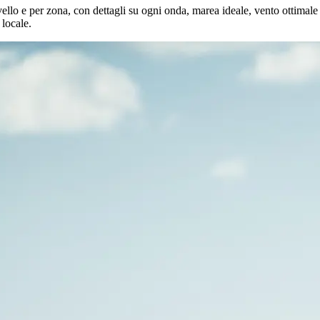
livello e per zona, con dettagli su ogni onda, marea ideale, vento ottimale
 locale.