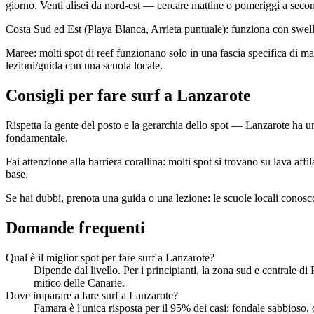
giorno. Venti alisei da nord-est — cercare mattine o pomeriggi a secon
Costa Sud ed Est (Playa Blanca, Arrieta puntuale): funziona con swell 
Maree: molti spot di reef funzionano solo in una fascia specifica di m
lezioni/guida con una scuola locale.
Consigli per fare surf a Lanzarote
Rispetta la gente del posto e la gerarchia dello spot — Lanzarote ha una
fondamentale.
Fai attenzione alla barriera corallina: molti spot si trovano su lava a
base.
Se hai dubbi, prenota una guida o una lezione: le scuole locali conoscon
Domande frequenti
Qual è il miglior spot per fare surf a Lanzarote?
Dipende dal livello. Per i principianti, la zona sud e centrale d
mitico delle Canarie.
Dove imparare a fare surf a Lanzarote?
Famara è l'unica risposta per il 95% dei casi: fondale sabbioso, o