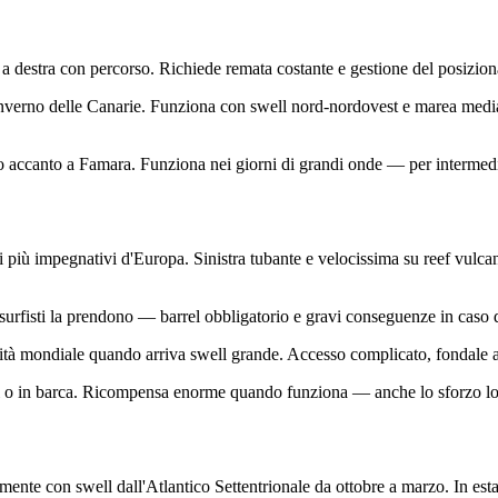
 a destra con percorso. Richiede remata costante e gestione del posizio
'inverno delle Canarie. Funziona con swell nord-nordovest e marea medi
o accanto a Famara. Funziona nei giorni di grandi onde — per intermedi 
 più impegnativi d'Europa. Sinistra tubante e velocissima su reef vulcan
surfisti la prendono — barrel obbligatorio e gravi conseguenze in caso 
ità mondiale quando arriva swell grande. Accesso complicato, fondale affi
piedi o in barca. Ricompensa enorme quando funziona — anche lo sforzo lo
nte con swell dall'Atlantico Settentrionale da ottobre a marzo. In esta