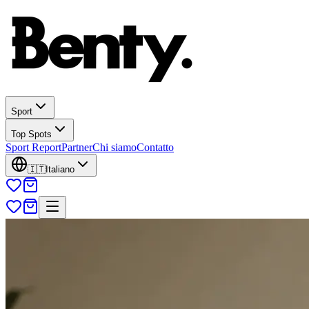
Sport
Top Spots
Sport Report
Partner
Chi siamo
Contatto
🇮🇹
Italiano