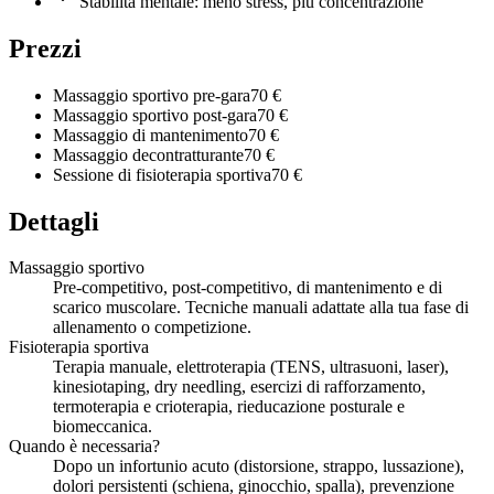
Stabilità mentale: meno stress, più concentrazione
Prezzi
Massaggio sportivo pre-gara
70 €
Massaggio sportivo post-gara
70 €
Massaggio di mantenimento
70 €
Massaggio decontratturante
70 €
Sessione di fisioterapia sportiva
70 €
Dettagli
Massaggio sportivo
Pre-competitivo, post-competitivo, di mantenimento e di
scarico muscolare. Tecniche manuali adattate alla tua fase di
allenamento o competizione.
Fisioterapia sportiva
Terapia manuale, elettroterapia (TENS, ultrasuoni, laser),
kinesiotaping, dry needling, esercizi di rafforzamento,
termoterapia e crioterapia, rieducazione posturale e
biomeccanica.
Quando è necessaria?
Dopo un infortunio acuto (distorsione, strappo, lussazione),
dolori persistenti (schiena, ginocchio, spalla), prevenzione