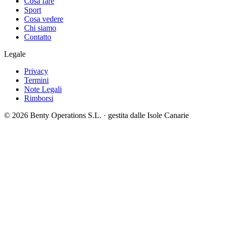
Cosa fare
Sport
Cosa vedere
Chi siamo
Contatto
Legale
Privacy
Termini
Note Legali
Rimborsi
©
2026
Benty Operations S.L. ·
gestita dalle Isole Canarie