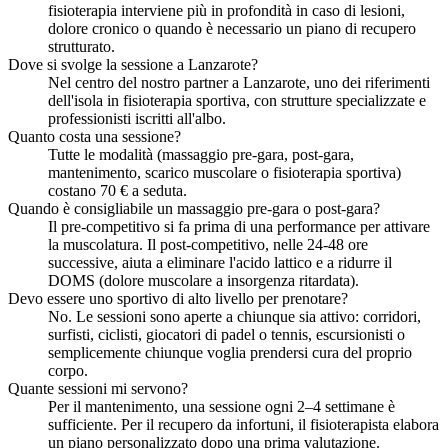
fisioterapia interviene più in profondità in caso di lesioni,
dolore cronico o quando è necessario un piano di recupero
strutturato.
Dove si svolge la sessione a Lanzarote?
Nel centro del nostro partner a Lanzarote, uno dei riferimenti
dell'isola in fisioterapia sportiva, con strutture specializzate e
professionisti iscritti all'albo.
Quanto costa una sessione?
Tutte le modalità (massaggio pre-gara, post-gara,
mantenimento, scarico muscolare o fisioterapia sportiva)
costano 70 € a seduta.
Quando è consigliabile un massaggio pre-gara o post-gara?
Il pre-competitivo si fa prima di una performance per attivare
la muscolatura. Il post-competitivo, nelle 24-48 ore
successive, aiuta a eliminare l'acido lattico e a ridurre il
DOMS (dolore muscolare a insorgenza ritardata).
Devo essere uno sportivo di alto livello per prenotare?
No. Le sessioni sono aperte a chiunque sia attivo: corridori,
surfisti, ciclisti, giocatori di padel o tennis, escursionisti o
semplicemente chiunque voglia prendersi cura del proprio
corpo.
Quante sessioni mi servono?
Per il mantenimento, una sessione ogni 2–4 settimane è
sufficiente. Per il recupero da infortuni, il fisioterapista elabora
un piano personalizzato dopo una prima valutazione.