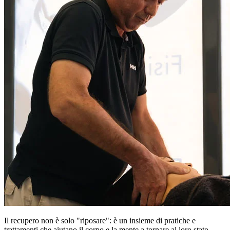
Il recupero non è solo "riposare": è un insieme di pratiche e
trattamenti che aiutano il corpo e la mente a tornare al loro stato