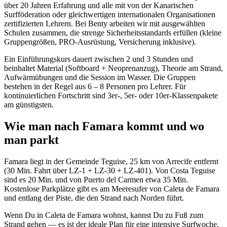
über 20 Jahren Erfahrung und alle mit von der Kanarischen
Surfföderation oder gleichwertigen internationalen Organisationen
zertifizierten Lehrern. Bei Benty arbeiten wir mit ausgewählten
Schulen zusammen, die strenge Sicherheitsstandards erfüllen (kleine
Gruppengrößen, PRO-Ausrüstung, Versicherung inklusive).
Ein Einführungskurs dauert zwischen 2 und 3 Stunden und
beinhaltet Material (Softboard + Neoprenanzug), Theorie am Strand,
Aufwärmübungen und die Session im Wasser. Die Gruppen
bestehen in der Regel aus 6 – 8 Personen pro Lehrer. Für
kontinuierlichen Fortschritt sind 3er-, 5er- oder 10er-Klassenpakete
am günstigsten.
Wie man nach Famara kommt und wo
man parkt
Famara liegt in der Gemeinde Teguise, 25 km von Arrecife entfernt
(30 Min. Fahrt über LZ-1 + LZ-30 + LZ-401). Von Costa Teguise
sind es 20 Min. und von Puerto del Carmen etwa 35 Min.
Kostenlose Parkplätze gibt es am Meeresufer von Caleta de Famara
und entlang der Piste, die den Strand nach Norden führt.
Wenn Du in Caleta de Famara wohnst, kannst Du zu Fuß zum
Strand gehen — es ist der ideale Plan für eine intensive Surfwoche,