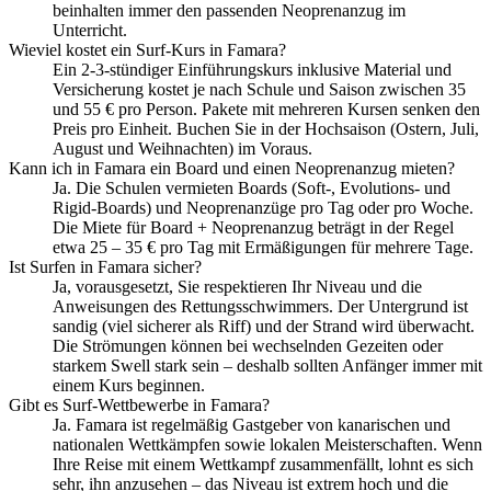
beinhalten immer den passenden Neoprenanzug im
Unterricht.
Wieviel kostet ein Surf-Kurs in Famara?
Ein 2-3-stündiger Einführungskurs inklusive Material und
Versicherung kostet je nach Schule und Saison zwischen 35
und 55 € pro Person. Pakete mit mehreren Kursen senken den
Preis pro Einheit. Buchen Sie in der Hochsaison (Ostern, Juli,
August und Weihnachten) im Voraus.
Kann ich in Famara ein Board und einen Neoprenanzug mieten?
Ja. Die Schulen vermieten Boards (Soft-, Evolutions- und
Rigid-Boards) und Neoprenanzüge pro Tag oder pro Woche.
Die Miete für Board + Neoprenanzug beträgt in der Regel
etwa 25 – 35 € pro Tag mit Ermäßigungen für mehrere Tage.
Ist Surfen in Famara sicher?
Ja, vorausgesetzt, Sie respektieren Ihr Niveau und die
Anweisungen des Rettungsschwimmers. Der Untergrund ist
sandig (viel sicherer als Riff) und der Strand wird überwacht.
Die Strömungen können bei wechselnden Gezeiten oder
starkem Swell stark sein – deshalb sollten Anfänger immer mit
einem Kurs beginnen.
Gibt es Surf-Wettbewerbe in Famara?
Ja. Famara ist regelmäßig Gastgeber von kanarischen und
nationalen Wettkämpfen sowie lokalen Meisterschaften. Wenn
Ihre Reise mit einem Wettkampf zusammenfällt, lohnt es sich
sehr, ihn anzusehen – das Niveau ist extrem hoch und die