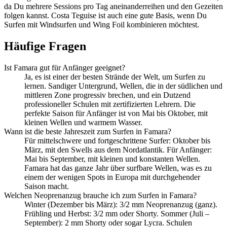
da Du mehrere Sessions pro Tag aneinanderreihen und den Gezeiten
folgen kannst. Costa Teguise ist auch eine gute Basis, wenn Du
Surfen mit Windsurfen und Wing Foil kombinieren möchtest.
Häufige Fragen
Ist Famara gut für Anfänger geeignet?
Ja, es ist einer der besten Strände der Welt, um Surfen zu
lernen. Sandiger Untergrund, Wellen, die in der südlichen und
mittleren Zone progressiv brechen, und ein Dutzend
professioneller Schulen mit zertifizierten Lehrern. Die
perfekte Saison für Anfänger ist von Mai bis Oktober, mit
kleinen Wellen und warmem Wasser.
Wann ist die beste Jahreszeit zum Surfen in Famara?
Für mittelschwere und fortgeschrittene Surfer: Oktober bis
März, mit den Swells aus dem Nordatlantik. Für Anfänger:
Mai bis September, mit kleinen und konstanten Wellen.
Famara hat das ganze Jahr über surfbare Wellen, was es zu
einem der wenigen Spots in Europa mit durchgehender
Saison macht.
Welchen Neoprenanzug brauche ich zum Surfen in Famara?
Winter (Dezember bis März): 3/2 mm Neoprenanzug (ganz).
Frühling und Herbst: 3/2 mm oder Shorty. Sommer (Juli –
September): 2 mm Shorty oder sogar Lycra. Schulen