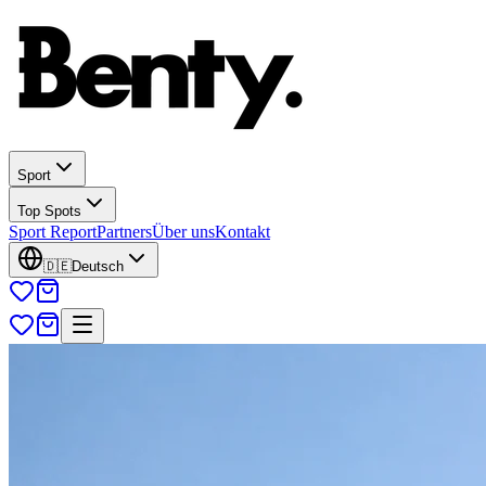
Sport
Top Spots
Sport Report
Partners
Über uns
Kontakt
🇩🇪
Deutsch