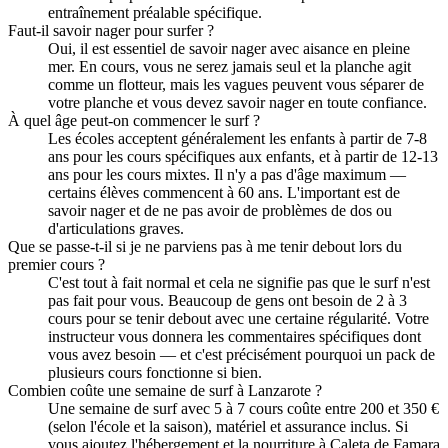
entraînement préalable spécifique.
Faut-il savoir nager pour surfer ?
Oui, il est essentiel de savoir nager avec aisance en pleine
mer. En cours, vous ne serez jamais seul et la planche agit
comme un flotteur, mais les vagues peuvent vous séparer de
votre planche et vous devez savoir nager en toute confiance.
À quel âge peut-on commencer le surf ?
Les écoles acceptent généralement les enfants à partir de 7-8
ans pour les cours spécifiques aux enfants, et à partir de 12-13
ans pour les cours mixtes. Il n'y a pas d'âge maximum —
certains élèves commencent à 60 ans. L'important est de
savoir nager et de ne pas avoir de problèmes de dos ou
d'articulations graves.
Que se passe-t-il si je ne parviens pas à me tenir debout lors du
premier cours ?
C'est tout à fait normal et cela ne signifie pas que le surf n'est
pas fait pour vous. Beaucoup de gens ont besoin de 2 à 3
cours pour se tenir debout avec une certaine régularité. Votre
instructeur vous donnera les commentaires spécifiques dont
vous avez besoin — et c'est précisément pourquoi un pack de
plusieurs cours fonctionne si bien.
Combien coûte une semaine de surf à Lanzarote ?
Une semaine de surf avec 5 à 7 cours coûte entre 200 et 350 €
(selon l'école et la saison), matériel et assurance inclus. Si
vous ajoutez l'hébergement et la nourriture à Caleta de Famara