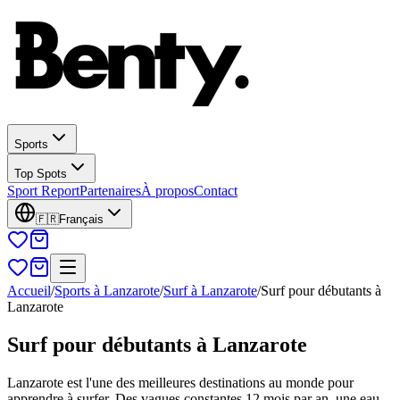
Sports
Top Spots
Sport Report
Partenaires
À propos
Contact
🇫🇷
Français
Accueil
/
Sports à Lanzarote
/
Surf à Lanzarote
/
Surf pour débutants à
Lanzarote
Surf pour débutants à Lanzarote
Lanzarote est l'une des meilleures destinations au monde pour
apprendre à surfer. Des vagues constantes 12 mois par an, une eau