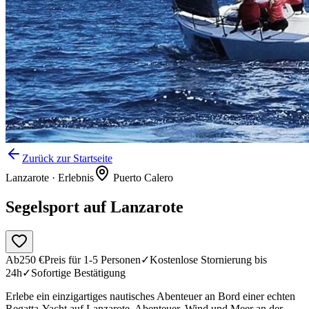
Zurück zur Startseite
Lanzarote
·
Erlebnis
Puerto Calero
Segelsport auf Lanzarote
Ab
250
€
Preis für 1-5 Personen
✓
Kostenlose Stornierung bis
24h
✓
Sofortige Bestätigung
Erlebe ein einzigartiges nautisches Abenteuer an Bord einer echten
Regatta-Yacht auf Lanzarote. Abenteuer, Wind und Meer an der