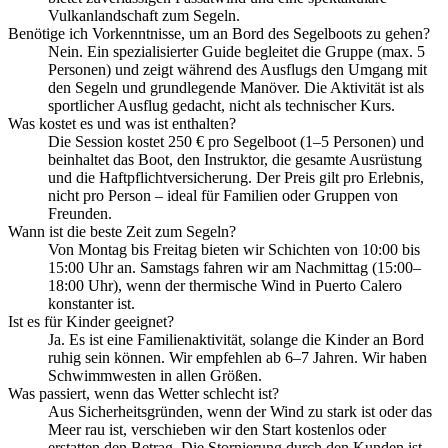
Vulkanlandschaft zum Segeln.
Benötige ich Vorkenntnisse, um an Bord des Segelboots zu gehen?
Nein. Ein spezialisierter Guide begleitet die Gruppe (max. 5
Personen) und zeigt während des Ausflugs den Umgang mit
den Segeln und grundlegende Manöver. Die Aktivität ist als
sportlicher Ausflug gedacht, nicht als technischer Kurs.
Was kostet es und was ist enthalten?
Die Session kostet 250 € pro Segelboot (1–5 Personen) und
beinhaltet das Boot, den Instruktor, die gesamte Ausrüstung
und die Haftpflichtversicherung. Der Preis gilt pro Erlebnis,
nicht pro Person – ideal für Familien oder Gruppen von
Freunden.
Wann ist die beste Zeit zum Segeln?
Von Montag bis Freitag bieten wir Schichten von 10:00 bis
15:00 Uhr an. Samstags fahren wir am Nachmittag (15:00–
18:00 Uhr), wenn der thermische Wind in Puerto Calero
konstanter ist.
Ist es für Kinder geeignet?
Ja. Es ist eine Familienaktivität, solange die Kinder an Bord
ruhig sein können. Wir empfehlen ab 6–7 Jahren. Wir haben
Schwimmwesten in allen Größen.
Was passiert, wenn das Wetter schlecht ist?
Aus Sicherheitsgründen, wenn der Wind zu stark ist oder das
Meer rau ist, verschieben wir den Start kostenlos oder
erstatten den Betrag. Die Stornierung durch den Kunden ist