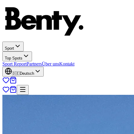
Sport
Top Spots
Sport Report
Partners
Über uns
Kontakt
🇩🇪
Deutsch